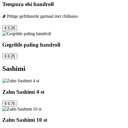
Tempura ebi handroll
🌶️ Pittige gefrituurde garnaal met chilisaus
€ 5.25
Gegrilde paling handroll
€ 6.25
Sashimi
Zalm Sashimi 4 st
€ 5.75
Zalm Sashimi 10 st