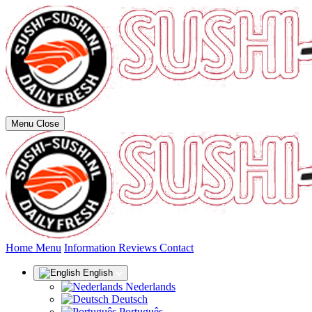
Menu
Close
(current)
Home
Menu
Information
Reviews
Contact
English
Nederlands
Deutsch
Português