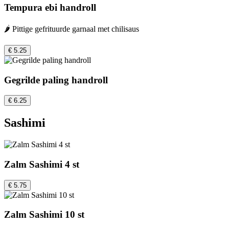
Tempura ebi handroll
🌶️ Pittige gefrituurde garnaal met chilisaus
€ 5.25
Gegrilde paling handroll
€ 6.25
Sashimi
Zalm Sashimi 4 st
€ 5.75
Zalm Sashimi 10 st